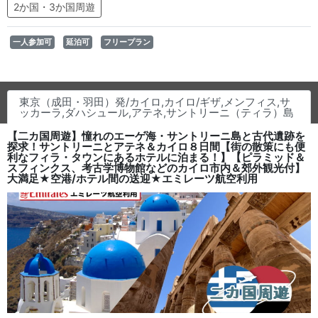
2か国・3か国周遊
一人参加可
延泊可
フリープラン
東京（成田・羽田）発/カイロ,カイロ/ギザ,メンフィス,サ
ッカーラ,ダハシュール,アテネ,サントリーニ（ティラ）島
【二カ国周遊】憧れのエーゲ海・サントリーニ島と古代遺跡を
探求！サントリーニとアテネ＆カイロ８日間【街の散策にも便
利なフィラ・タウンにあるホテルに泊まる！】【ピラミッド＆
スフィンクス、考古学博物館などのカイロ市内＆郊外観光付】
大満足★空港/ホテル間の送迎★エミレーツ航空利用