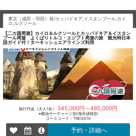
東京（成田・羽田）発/カッパドキア,イスタンブール,カイ
ロ,ルクソール
【二カ国周遊】カイロ＆ルクソールとカッパドキア＆イスタン
ブール周遊 よくばりトルコ・エジプト周遊の旅 観光時日本
語ガイド付！ターキッシュエアラインズ利用
345,000円～485,000円
旅行代金（大人1名）
※燃油サーチャージ別/海外諸税別
コースコード：TREG9TK
予約・詳細へ