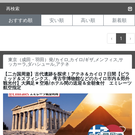
再検索
おすすめ順
安い順
高い順
新着順
‹
1
›
東京（成田・羽田）発/カイロ,カイロ/ギザ,メンフィス,サ
ッカーラ,ダハシュール,アテネ
【二カ国周遊】古代遺跡を探求！アテネ＆カイロ７日間【ピラ
ミッド＆スフィンクス、考古学博物館などのカイロ市内＆郊外
観光付】大満足★空港/ホテル間の送迎＆全朝食付 エミレーツ
航空指定