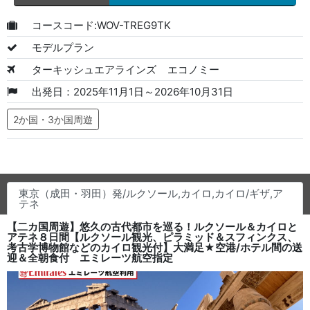
コースコード:WOV-TREG9TK
モデルプラン
ターキッシュエアラインズ
エコノミー
出発日：2025年11月1日～2026年10月31日
2か国・3か国周遊
東京（成田・羽田）発/ルクソール,カイロ,カイロ/ギザ,ア
テネ
【二カ国周遊】悠久の古代都市を巡る！ルクソール＆カイロと
アテネ８日間【ルクソール観光、ピラミッド＆スフィンクス、
考古学博物館などのカイロ観光付】大満足★空港/ホテル間の送
迎＆全朝食付 エミレーツ航空指定