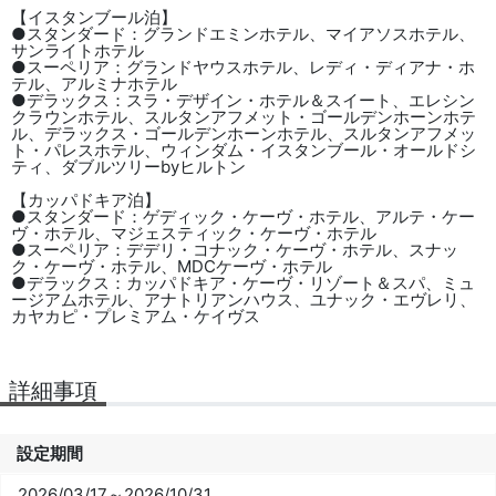
【イスタンブール泊】
●スタンダード：グランドエミンホテル、マイアソスホテル、
サンライトホテル
●スーペリア：グランドヤウスホテル、レディ・ディアナ・ホ
テル、アルミナホテル
●デラックス：スラ・デザイン・ホテル＆スイート、エレシン
クラウンホテル、スルタンアフメット・ゴールデンホーンホテ
ル、デラックス・ゴールデンホーンホテル、スルタンアフメッ
ト・パレスホテル、ウィンダム・イスタンブール・オールドシ
ティ、ダブルツリーbyヒルトン
【カッパドキア泊】
●スタンダード：ゲディック・ケーヴ・ホテル、アルテ・ケー
ヴ・ホテル、マジェスティック・ケーヴ・ホテル
●スーペリア：デデリ・コナック・ケーヴ・ホテル、スナッ
ク・ケーヴ・ホテル、MDCケーヴ・ホテル
●デラックス：カッパドキア・ケーヴ・リゾート＆スパ、ミュ
ージアムホテル、アナトリアンハウス、ユナック・エヴレリ、
カヤカピ・プレミアム・ケイヴス
詳細事項
設定期間
2026/03/17～2026/10/31