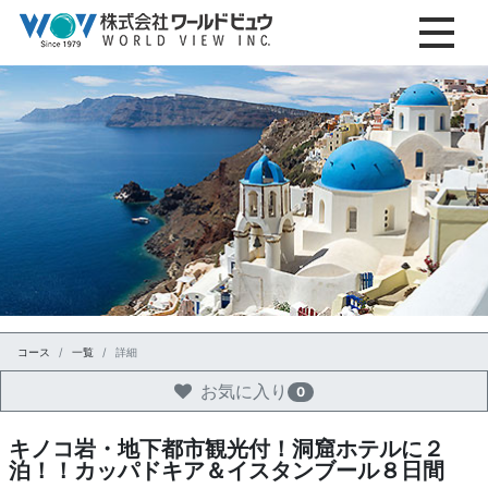
コース
一覧
詳細
お気に入り
0
キノコ岩・地下都市観光付！洞窟ホテルに２
泊！！カッパドキア＆イスタンブール８日間