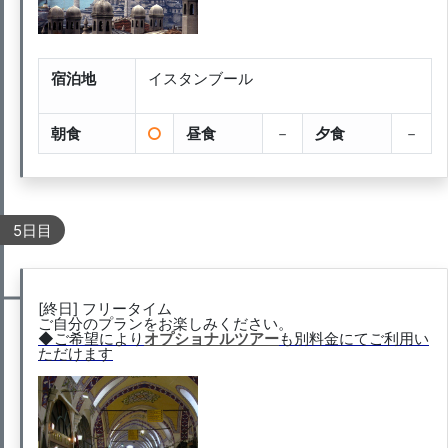
宿泊地
イスタンブール
朝食
昼食
－
夕食
－
5日目
[終日] フリータイム
ご自分のプランをお楽しみください。
◆ご希望により
オプショナルツアー
も別料金にてご利用い
ただけます