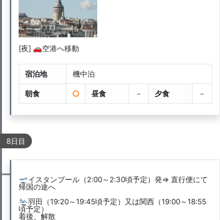
[夜] 🚗空港へ移動
宿泊地
機中泊
朝食
昼食
－
夕食
－
8日目
🛫イスタンブール（2:00～2:30頃予定）発⇒ 直行便にて
帰国の途へ
🛬羽田（19:20～19:45頃予定）又は関西（19:00～18:55
頃予定）
着後、解散