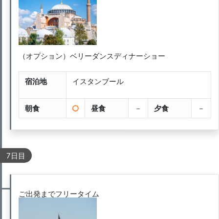
（オプション）ベリーダンスディナーショー
宿泊地
イスタンブール
朝食
昼食
－
夕食
－
7日目
ご出発までフリータイム