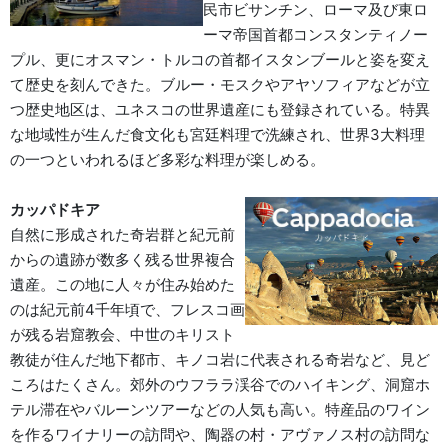
民市ビサンチン、ローマ及び東ロ
ーマ帝国首都コンスタンティノー
プル、更にオスマン・トルコの首都イスタンブールと姿を変え
て歴史を刻んできた。ブルー・モスクやアヤソフィアなどが立
つ歴史地区は、ユネスコの世界遺産にも登録されている。特異
な地域性が生んだ食文化も宮廷料理で洗練され、世界3大料理
の一つといわれるほど多彩な料理が楽しめる。
カッパドキア
自然に形成された奇岩群と紀元前
からの遺跡が数多く残る世界複合
遺産。この地に人々が住み始めた
のは紀元前4千年頃で、フレスコ画
が残る岩窟教会、中世のキリスト
教徒が住んだ地下都市、キノコ岩に代表される奇岩など、見ど
ころはたくさん。郊外のウフララ渓谷でのハイキング、洞窟ホ
テル滞在やバルーンツアーなどの人気も高い。特産品のワイン
を作るワイナリーの訪問や、陶器の村・アヴァノス村の訪問な