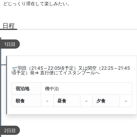
どじっくり滞在して楽しみたい。
日程
1日目
🛫羽田（21:45～22:05頃予定）又は関空（22:25～21:45
頃予定）発⇒ 直行便にてイスタンブールへ
宿泊地
機中泊
朝食
－
昼食
－
夕食
－
2日目