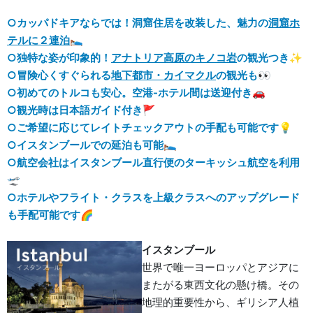
○カッパドキアならでは！洞窟住居を改装した、魅力の
洞窟ホ
テルに２連泊
🛌
○独特な姿が印象的！
アナトリア高原のキノコ岩
の観光つき✨
○冒険心くすぐられる
地下都市・カイマクル
の観光も👀
○初めてのトルコも安心。空港-ホテル間は送迎付き🚗
○観光時は日本語ガイド付き🚩
○ご希望に応じてレイトチェックアウトの手配も可能です💡
○イスタンブールでの延泊も可能🛌
○航空会社はイスタンブール直行便のターキッシュ航空を利用
🛫
○ホテルやフライト・クラスを上級クラスへのアップグレード
も手配可能です🌈
イスタンブール
世界で唯一ヨーロッパとアジアに
またがる東西文化の懸け橋。その
地理的重要性から、ギリシア人植