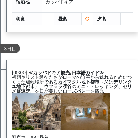
宿泊地
カッパドキア
朝食
－
昼食
夕食
－
3日目
[09:00]
≪カッパドキア観光/日本語ガイド≫
初期キリスト教徒たちがローマの迫害から逃れるためにつ
くった避難場所である
カイマクル地下都市
（又は
デリンク
ユ地下都市
）、
ウフララ渓谷
のミニ・トレッキング、
セリ
メ修道院
、夕日が美しい
ローズバレー
を観光
洞窟ホテルに帰着