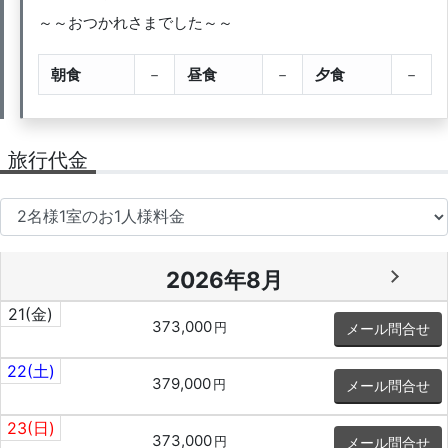
～～おつかれさまでした～～
朝食
－
昼食
－
夕食
－
旅行代金
2026年8月
21
(金)
373,000
円
メール問合せ
22
(土)
379,000
円
メール問合せ
23
(日)
373,000
円
メール問合せ