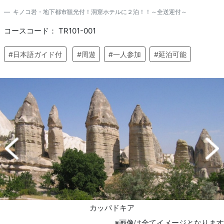
キノコ岩・地下都市観光付！洞窟ホテルに２泊！！～全送迎付～
コースコード： TR101-001
#日本語ガイド付
#周遊
#一人参加
#延泊可能
カッパドキア
※画像は全てイメージとなります