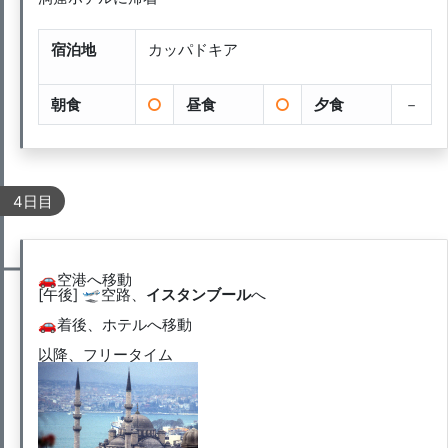
宿泊地
カッパドキア
朝食
昼食
夕食
－
4日目
🚗空港へ移動
[午後] 🛫空路、
イスタンブール
へ
🚗着後、ホテルへ移動
以降、フリータイム