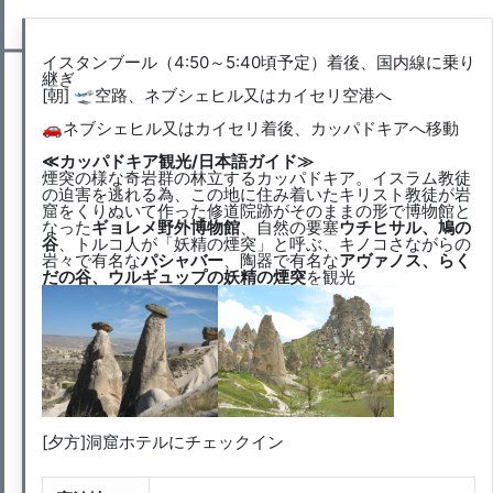
イスタンブール（4:50～5:40頃予定）着後、国内線に乗り
継ぎ
[朝] 🛫空路、ネブシェヒル又はカイセリ空港へ
🚗ネブシェヒル又はカイセリ着後、カッパドキアへ移動
≪カッパドキア観光/日本語ガイド≫
煙突の様な奇岩群の林立するカッパドキア。イスラム教徒
の迫害を逃れる為、この地に住み着いたキリスト教徒が岩
窟をくりぬいて作った修道院跡がそのままの形で博物館と
なった
ギョレメ野外博物館
、自然の要塞
ウチヒサル、鳩の
谷
、トルコ人が「妖精の煙突」と呼ぶ、キノコさながらの
岩々で有名な
パシャバー
、陶器で有名な
アヴァノス、らく
だの谷、ウルギュップの妖精の煙突
を観光
[夕方]洞窟ホテルにチェックイン