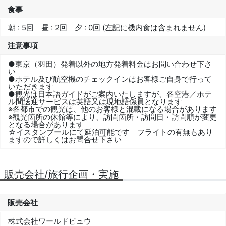
食事
朝 : 5回 昼 : 2回 夕 : 0回 (左記に機内食は含まれません)
注意事項
●東京（羽田）発着以外の地方発着料金はお問い合わせ下さ
い
●ホテル及び航空機のチェックインはお客様ご自身で行って
いただきます
●観光は日本語ガイドがご案内いたしますが、各空港／ホテ
ル間送迎サービスは英語又は現地語係員となります
※各都市での観光は、他のお客様と混載になる場合があります
※観光箇所の休館等により、訪問箇所・訪問日・訪問順が変更
となる場合があります
☆イスタンブールにて延泊可能です フライトの有無もあり
ますので詳しくはお問合せ下さい
販売会社/旅行企画・実施
販売会社
株式会社ワールドビュウ