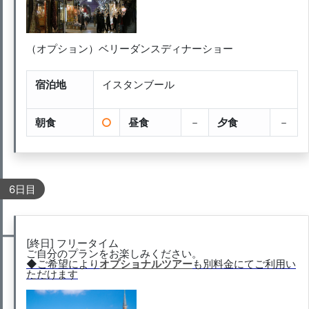
（オプション）ベリーダンスディナーショー
宿泊地
イスタンブール
朝食
昼食
－
夕食
－
6日目
[終日] フリータイム
ご自分のプランをお楽しみください。
◆ご希望により
オプショナルツアー
も別料金にてご利用い
ただけます