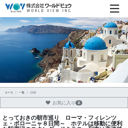
コース
一覧
詳細
お気に入り
0
とっておきの朝市巡り ローマ・フィレンツ
ェ・ボローニャ８日間～ ホテルは移動に便利