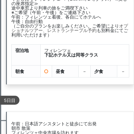
の座席指定≫
途中車窓より列車の旅をご満喫下さい
※ご希望（午前・午後）をご連絡下さい
午前：フィレンツェ着後、各自にてホテルへ
午後：自由行動
（ご自分のプランをお楽しみください。ご希望により
オプ
ショナルツアー、レストランテーブル予約
も別料金にてご
利用いただけます）
宿泊地
フィレンツェ
下記ホテル又は同等クラス
朝食
昼食
－
夕食
－
5日目
午前：日本語アシスタントと徒歩にて出発
朝市 散策
フィレンツェ中央市場を訪れます