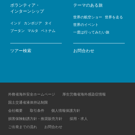
ボランティア・
テーマのある旅
インターンシップ
世界の航空ショー
世界を走る
インド
カンボジア
タイ
世界のイベント
ブータン
マルタ
ベトナム
一度は行ってみたい旅
ツアー検索
お問合わせ
外務省海外安全ホームページ
厚生労働省海外感染症情報
国土交通省液体持込制限
会社概要
取引条件
個人情報保護方針
損害保険勧誘方針・推奨販売方針
採用・求人
ご出発までの流れ
お問合わせ