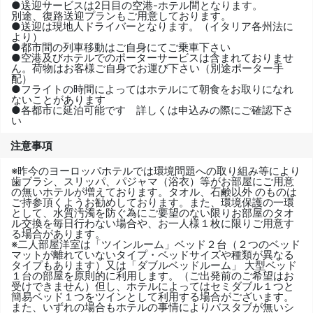
●送迎サービスは2日目の空港-ホテル間となります。
別途、復路送迎プランもご用意しております。
●送迎は現地人ドライバーとなります。（イタリア各州法に
より）
●都市間の列車移動はご自身にてご乗車下さい
●空港及びホテルでのポーターサービスは含まれておりませ
ん。荷物はお客様ご自身でお運び下さい（別途ポーター手
配）
●フライトの時間によってはホテルにて朝食をお取りになれ
ないことがあります
●各都市に延泊可能です 詳しくは申込みの際にご確認下さ
い
注意事項
※昨今のヨーロッパホテルでは環境問題への取り組み等により
歯ブラシ、スリッパ、パジャマ（浴衣）等がお部屋にご用意
の無いホテルが増えております。タオル、石鹸以外 のものは
ご持参頂くようお勧めしております。また、環境保護の一環
として、水質汚濁を防ぐ為にご要望のない限りお部屋のタオ
ル交換を毎日行わない場合や、お一人様１枚に限りご用意す
る場合があります。
※二人部屋洋室は「ツインルーム」ベッド２台（２つのベッド
マットが離れていないタイプ・ベッドサイズや種類が異なる
タイプもあります）又は「ダブルベッドルーム」 大型ベッド
１台の部屋を原則的に利用します。（ご出発前のご希望はお
受けできません）但し、ホテルによってはセミダブル１つと
簡易ベッド１つをツインとして利用する場合がございます。
また、いずれの場合もホテルの事情によりバスタブが無いシ