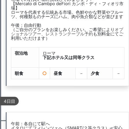
【Mercato di Cambpo deFiori カンポ・ディ・フィオリ市
場】
ローマを代表する伝統ある市場。色鮮やかな野菜やフルー
ツ、何種類ものチーズにハム、肉や魚介類などが並びます
午後：自由行動
（ご自分のプランをお楽しみください。ご希望により
オプ
ショナルツアー、レストランテーブル予約
も別料金にてご
利用いただけます）
宿泊地
ローマ
下記ホテル又は同等クラス
朝食
昼食
－
夕食
－
4日目
午前：各自にて駅へ
イタロにてフィレンツェへ（SMART/２等クラス）≪安心