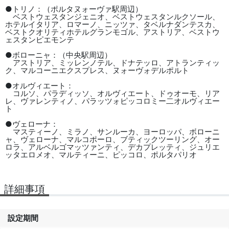
●トリノ：（ポルタヌォーヴァ駅周辺）
ベストウェスタンジェニオ、ベストウェスタンルクソール、
ホテルイタリア、ロマーノ、ニッツァ、タベルナダンテスカ、
ベストクオリティホテルグランモゴル、アストリア、ベストウ
ェスタンピエモンテ
●ボローニャ：（中央駅周辺）
アストリア、ミッレンノテル、ドナテッロ、アトランティッ
ク、マルコーニエクスプレス、ヌォーヴォデルポルト
●オルヴィエート：
コルソ、パラディッソ、オルヴィエート、ドゥオーモ、リア
レ、ヴァレンティノ、パラッツォピッコロミー二オルヴィエー
ト
●ヴェローナ：
マスティーノ、ミラノ、サンルーカ、ヨーロッパ、ボローニ
ャ、ヴェローナ、マルコポーロ、ブティックツーリング、オー
ロラ、アルベルゴマッツァンティ、デカプレッティ、ジュリエ
ッタエロメオ、マルティーニ、ピッコロ、ポルタパリオ
詳細事項
設定期間