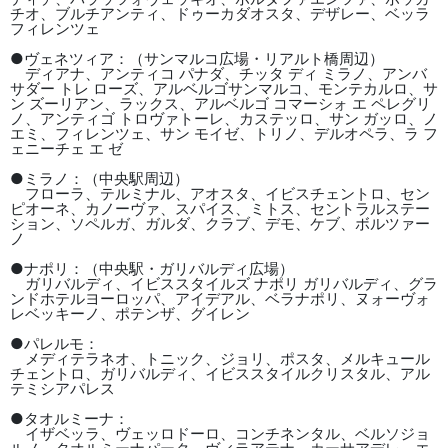
チオ、ブルチアンティ、ドゥーカダオスタ、デザレー、ベッラ
フィレンツェ
●ヴェネツィア：（サンマルコ広場・リアルト橋周辺）
ディアナ、アンティコ パナダ、チッタ ディ ミラノ、アンバ
サダー トレ ローズ、アルベルゴサンマルコ、モンテカルロ、サ
ン ズーリアン、ラックス、アルベルゴ コマーシォ エ ペレグリ
ノ、アンティゴ トロヴァトーレ、カステッロ、サン ガッロ、ノ
エミ、フィレンツェ、サン モイゼ、トリノ、デルオペラ、ラ フ
ェニーチェ エ ゼ
●ミラノ：（中央駅周辺）
フローラ、テルミナル、アオスタ、イビスチェントロ、セン
ピオーネ、カノーヴァ、スパイス、ミトス、セントラルステー
ション、ソペルガ、ガルダ、クラブ、デモ、ケブ、ボルツァー
ノ
●ナポリ：（中央駅・ガリバルディ広場）
ガリバルディ、イビススタイルズ ナポリ ガリバルディ、グラ
ンドホテルヨーロッパ、アイデアル、ベラナポリ、ヌォーヴォ
レベッキーノ、ポテンザ、グイレン
●パレルモ：
メディテラネオ、トニック、ジョリ、ポスタ、メルキュール
チェントロ、ガリバルディ、イビススタイルクリスタル、アル
テミシアパレス
●タオルミーナ：
イザベッラ、ヴェッロドーロ、コンチネンタル、ベルソジョ