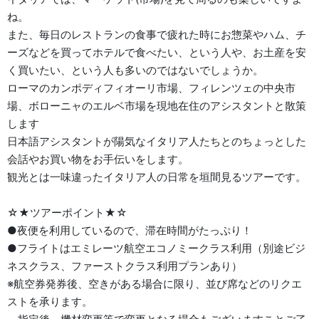
ね。
また、毎日のレストランの食事で疲れた時にお惣菜やハム、チ
ーズなどを買ってホテルで食べたい、という人や、お土産を安
く買いたい、という人も多いのではないでしょうか。
ローマのカンポディフィオーリ市場、フィレンツェの中央市
場、ボローニャのエルベ市場を現地在住のアシスタントと散策
します
日本語アシスタントが陽気なイタリア人たちとのちょっとした
会話やお買い物をお手伝いをします。
観光とは一味違ったイタリア人の日常を垣間見るツアーです。
☆★ツアーポイント★☆
●夜便を利用しているので、滞在時間がたっぷり！
●フライトはエミレーツ航空エコノミークラス利用（別途ビジ
ネスクラス、ファーストクラス利用プランあり）
※航空券発券後、空きがある場合に限り、並び席などのリクエ
ストを承ります。