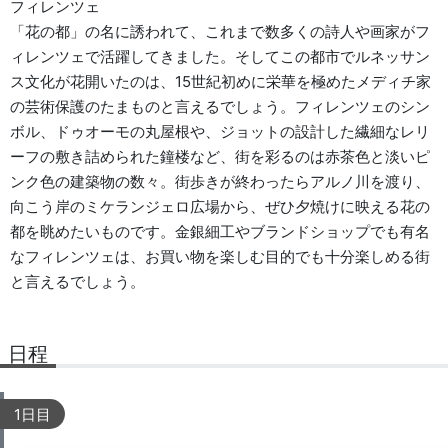
フィレンツェ
「花の都」の名に誘われて、これまで数多くの詩人や画家がフ
ィレンツェで活躍してきました。そしてこの都市でルネッサン
ス文化が花開いたのは、15世紀初めに栄華を極めたメディチ家
の芸術保護のたまものと言えるでしょう。フィレンツェのシン
ボル、ドゥオーモの丸屋根や、ジョットの設計した繊細なレリ
ーフの敷き詰められた鐘楼など、街を彩るのは赤茶色と淡いピ
ンク色の建築物の数々。街歩きが終わったらアルノ川を渡り、
向こう岸のミケランジェロ広場から、ぜひ夕焼けに映える花の
都を眺めたいものです。金銀細工やブランドショップでも有名
なフィレンツェは、お買い物を楽しむ目的でも十分楽しめる街
と言えるでしょう。
日程
1日目