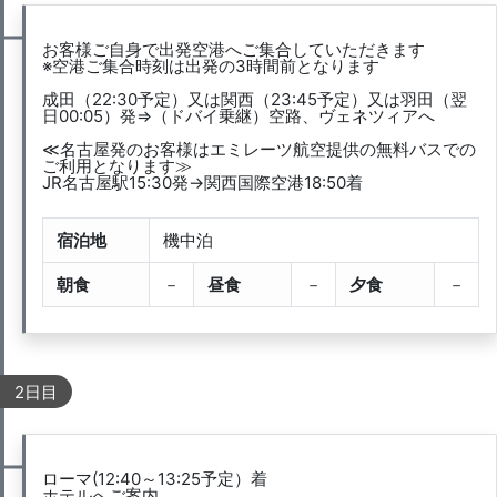
お客様ご自身で出発空港へご集合していただきます
※空港ご集合時刻は出発の3時間前となります
成田（22:30予定）又は関西（23:45予定）又は羽田（翌
日00:05）発⇒（ドバイ乗継）空路、ヴェネツィアへ
≪名古屋発のお客様はエミレーツ航空提供の無料バスでの
ご利用となります≫
JR名古屋駅15:30発→関西国際空港18:50着
宿泊地
機中泊
朝食
－
昼食
－
夕食
－
2日目
ローマ(12:40～13:25予定）着
ホテルへご案内