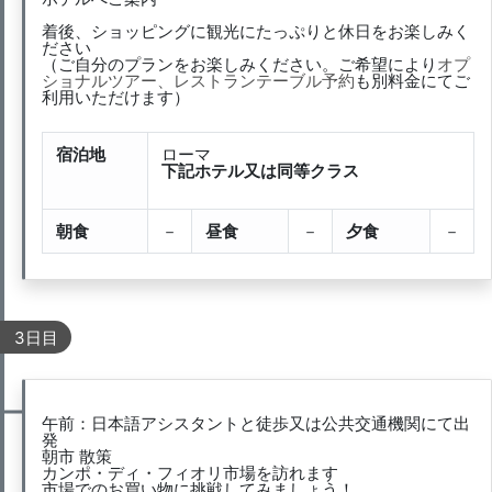
着後、ショッピングに観光にたっぷりと休日をお楽しみく
ださい
（ご自分のプランをお楽しみください。ご希望により
オプ
ショナルツアー、レストランテーブル予約
も別料金にてご
利用いただけます）
宿泊地
ローマ
下記ホテル又は同等クラス
朝食
－
昼食
－
夕食
－
3日目
午前：日本語アシスタントと徒歩又は公共交通機関にて出
発
朝市 散策
カンポ・ディ・フィオリ市場を訪れます
市場でのお買い物に挑戦してみましょう！