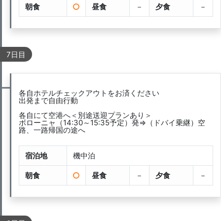
朝食
昼食
－
夕食
－
7日目
各自ホテルチェックアウトをお済ください
出発まで自由行動
各自にて空港へ＜別途送迎プランあり＞
ボローニャ（14:30～15:35予定）発⇒（ドバイ乗継）空
路、一路帰国の途へ
宿泊地
機中泊
朝食
昼食
－
夕食
－