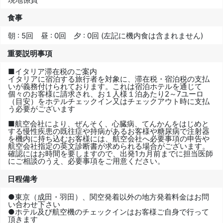
食事
朝 : 5回 昼 : 0回 夕 : 0回 (左記に機内食は含まれません)
重要説明事項
■イタリア滞在税のご案内
イタリアに宿泊する旅行者を対象に、滞在税・宿泊税の支払
いが義務付けられております。これは宿泊ホテルを通じて
個々のお客様に請求され、お１人様１泊あたり2～7ユーロ
（目安）をホテルチェックイン又はチェックアウト時に支払
う必要がございます
■航空会社により、ぜんそく、心臓病、てんかんをはじめと
する慢性疾患の既往症や持病があるお客様や糖尿病で注射器
を機内に持ち込むお客様には、航空会社へ必要事項の申告や
航空会社指定の英文診断書が求められる場合がございます。
確認にはお時間を要しますので、出発1カ月前までに担当医師
にご相談のうえ、必要事項をご用意ください。
日程備考
●東京（成田・羽田）、関空発着以外の地方発着料金はお問
い合わせ下さい
●ホテル及び航空機のチェックインはお客様ご自身で行って
頂きます