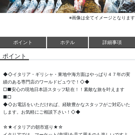
※画像は全てイメージとなります
ポイント
ホテル
詳細事項
ポイント
◆◇イタリア・ギリシャ・東地中海方面はやっぱり４７年の実
績のある専門店のワールドビュウで！◇◆
□■安心の現地日本語スタッフ駐在！！素敵な旅を叶えます
■□
◆◇お電話をいただければ、経験豊かなスタッフがご対応いた
します。お気軽にご相談下さい！◇◆
☆★イタリアの朝市巡り★☆
イタリアでは、マーケット(市場)を見て周るのも楽しいですよ