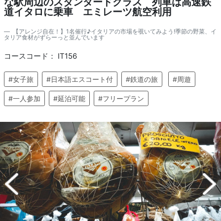
な駅周辺のスタンダードクラス 列車は高速鉄
道イタロに乗車 エミレーツ航空利用
【アレンジ自在！】1名催行♪イタリアの市場を覗いてみよう!季節の野菜、イ
タリア食材がずらーっと並んでいます
コースコード： IT156
#女子旅
#日本語エスコート付
#鉄道の旅
#周遊
#一人参加
#延泊可能
#フリープラン