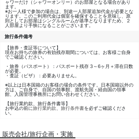
ャワーだけ（シャワーオンリー）のお部屋となる場合があり
ます。
※お一人様で参加の場合は、別途一人部屋追加代金が必要とな
ります。このご利用代金は個室を確保することを意味し、原
則としてお部屋はシングルルームが基準となりますため、２
人部屋より手狭になることがございます。
旅行条件備考
【旅券・査証等について】
現在お持ちの旅券の有効残存期間については、お客様ご自身
でご確認ください。
・旅券（パスポート）：パスポート残存 3～6ヶ月＋滞在日数
が必要。
・査証（ビザ）：必要ありません。
※以上は日本国籍のお客様の場合の条件です。日本国籍以外の
方は、ご自身で、自国の領事館、渡航先国・経由国の領事
館、入国管理事務所にお問い合わせください。
【旅行業約款、旅行条件書等】
お申込の前に
旅行業約款
、
旅行条件書
を必ずご確認くださ
い。
販売会社/旅行企画・実施