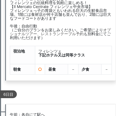
フィレンツェの伝統料理を気軽に楽しめる！
【Il Mercato Centrale フィレンツェ中央市場】
フィレンツェっ子の胃袋ともいわれる巨大の生鮮食品市
場。1階には食材店が何十店舗も並んでおり、2階には巨大
なフードコートがあります
午後：自由行動
（ご自分のプランをお楽しみください。ご希望により
オプ
ショナルツアー、レストランテーブル予約
も別料金にてご
利用いただけます）
宿泊地
フィレンツェ
下記ホテル又は同等クラス
朝食
昼食
－
夕食
－
6日目
午前：各自にて駅へ