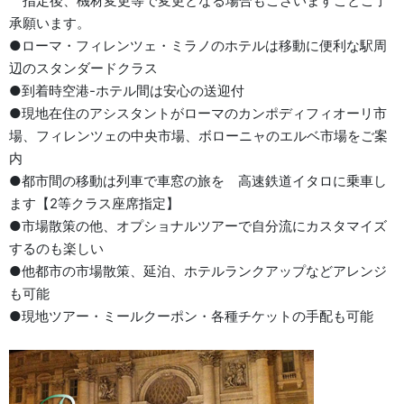
指定後、機材変更等で変更となる場合もございますことご了
承願います。
●ローマ・フィレンツェ・ミラノのホテルは移動に便利な駅周
辺のスタンダードクラス
●到着時空港-ホテル間は安心の送迎付
●現地在住のアシスタントがローマのカンポディフィオーリ市
場、フィレンツェの中央市場、ボローニャのエルベ市場をご案
内
●都市間の移動は列車で車窓の旅を 高速鉄道イタロに乗車し
ます【2等クラス座席指定】
●市場散策の他、オプショナルツアーで自分流にカスタマイズ
するのも楽しい
●他都市の市場散策、延泊、ホテルランクアップなどアレンジ
も可能
●現地ツアー・ミールクーポン・各種チケットの手配も可能