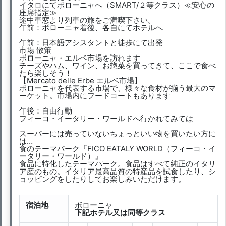
イタロにてボローニャへ（SMART/２等クラス）≪安心の
座席指定≫
途中車窓より列車の旅をご満喫下さい。
午前：ボローニャ着後、各自にてホテルへ
午前：日本語アシスタントと徒歩にて出発
市場 散策
ボローニャ・エルベ市場を訪れます
チーズやハム、ワイン、お惣菜を買ってきて、ここで食べ
たら楽しそう！
【Mercato delle Erbe エルベ市場】
ボローニャを代表する市場で、様々な食材が揃う最大のマ
ーケット。市場内にフードコートもあります
午後：自由行動
フィーコ・イータリー・ワールドへ行かれてみては
スーパーには売っていないちょっといい物を買いたい方に
は…
食のテーマパーク『FICO EATALY WORLD（フィーコ・イ
ータリー・ワールド）』
食品に特化したテーマパーク。食品はすべて純正のイタリ
ア産のもの。イタリア最高品質の特産品を試食したり、シ
ョッピングをしたりしてお楽しみいただけます。
宿泊地
ボローニャ
下記ホテル又は同等クラス