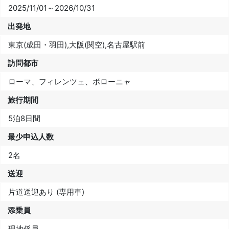
2025/11/01～2026/10/31
出発地
東京(成田・羽田),大阪(関空),名古屋駅前
訪問都市
ローマ、フィレンツェ、ボローニャ
旅行期間
5泊8日間
最少申込人数
2名
送迎
片道送迎あり (専用車)
添乗員
現地係員