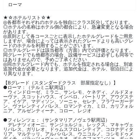
ローマ
★☆ホテルリスト☆★
◎各都市それぞれのホテルを独自にクラス区分しております。
◎ホテルの名称はホテル側の都合により、急遽変更となる場合
があります。
◎原則として各コースごとに表示したホテルグレードをご用意
しますが、場合によっては表示されたグレードよりも高いグレ
ードのホテルを利用することがございます。
◎ホテルグレードは該当都市（方面）内での評価となります。
同グレードでも他都市の場合、設備サービスは必ずしも同等で
はありませんので、予めご了承ください
◎同ホテルグレード内でも、ホテルを指定される場合は、別途
追加代金が必要となります。追加代金は、ホテル、宿泊日によ
り異なります。
【Bグレード（スタンダードクラス 部屋指定なし）】
●ローマ：（テルミニ駅周辺）
ウィンドローゼ、ミラニ、サンレモ、ケネディ、ノルドヌォ
ーヴァ、スコットハウス、インペロ、パートリア、アウグステ
ア、イゲア、マディソン、ソーニャ、セレナ、フラワーガーデ
ン、ヴァレンティノパレス、ロマンティカ、ミロ、カリフォル
ニア、アルゼンティーナ、コロー、レジオ
●フィレンツェ：（サンタマリアノヴェラ駅周辺）
デレナツィオーニ、サンジョルジョ、レックス、マキャヴェ
リパレス、ガリレオ、ドゥムスフロレンティア、コロナディタ
リア、マルテッリ、アルバパレス、ウニコルノ、コシモドゥメ
ディチ、パラッツォヴェッキオ、ポルタファエンツァ、ボッカ