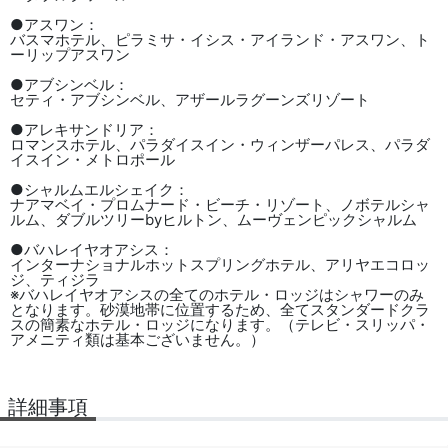
●アスワン：
バスマホテル、ピラミサ・イシス・アイランド・アスワン、ト
ーリップアスワン
●アブシンベル：
セティ・アブシンベル、アザールラグーンズリゾート
●アレキサンドリア：
ロマンスホテル、パラダイスイン・ウィンザーパレス、パラダ
イスイン・メトロポール
●シャルムエルシェイク：
ナアマベイ・プロムナード・ビーチ・リゾート、ノボテルシャ
ルム、ダブルツリーbyヒルトン、ムーヴェンピックシャルム
●バハレイヤオアシス：
インターナショナルホットスプリングホテル、アリヤエコロッ
ジ、ティジラ
※バハレイヤオアシスの全てのホテル・ロッジはシャワーのみ
となります。砂漠地帯に位置するため、全てスタンダードクラ
スの簡素なホテル・ロッジになります。（テレビ・スリッパ・
アメニティ類は基本ございません。）
詳細事項