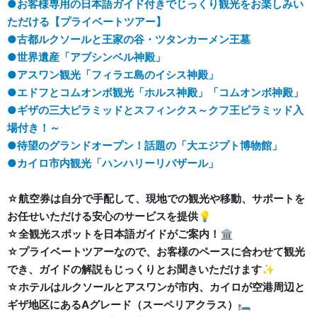
●お客様専用の日本語ガイド付きでじっくり観光をお楽しみい
ただける【プライベートツアー】
●古都ルクソールと王家の谷・ツタンカーメン王墓
●世界遺産「アブシンベル神殿」
●アスワン観光「フィラエ島のイシス神殿」
●エドフとコムオンボ観光「ホルス神殿」「コムオンボ神殿」
●ギザの三大ピラミッドとスフィンクス～クフ王ピラミッド入
場付き！～
●待望のグランドオープン！話題の「大エジプト博物館」
●カイロ市内観光「ハンハリーリバザール」
☆航空券は自分で手配して、現地での観光や移動、サポートを
お任せいただける安心のサービスを提供💡
☆全観光スポットを日本語ガイドがご案内！🏛️
☆プライベートツアーなので、お客様のペースに合わせて観光
でき、ガイドの解説もじっくりとお聞きいただけます✨
☆ホテルはルクソールとアスワンが市内、カイロが空港周辺と
ギザ地区にあるAグレード（スーペリアクラス）🛏️