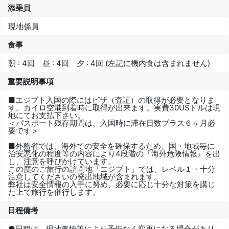
添乗員
現地係員
食事
朝 : 4回 昼 : 4回 夕 : 4回 (左記に機内食は含まれません)
重要説明事項
■エジプト入国の際にはビザ（査証）の取得が必要となりま
す。カイロ空港到着時に取得が出来ます。実費30USドルは現
地にてお支払下さい。
＜パスポート残存期間は、入国時に滞在日数プラス６ヶ月必
要です＞
■外務省では、海外での安全を確保するため、国・地域毎に
治安悪化の程度等の内容により4段階の『海外危険情報』を出
し、注意を呼びかけています。
この度のご旅行の訪問地「エジプト」では、レベル１・十分
注意してくださいの発出地域が含まれます。
弊社は安全情報の入手に努め、必要に応じ十分な対策を講じ
た上で旅行を催行します。
日程備考
●日程は、現地事情等により予告なく変更になる場合があり