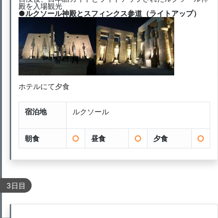
殿を入場観光
●ルクソール神殿とスフィンクス参道（ライトアップ）
ホテルにて夕食
宿泊地
ルクソール
朝食
昼食
夕食
3日目