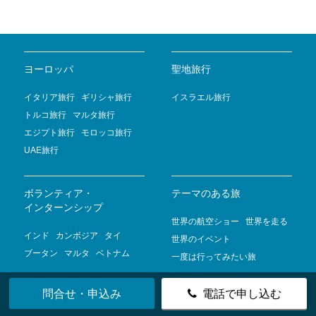
ヨーロッパ
聖地旅行
イタリア旅行
ギリシャ旅行
イスラエル旅行
トルコ旅行
マルタ旅行
エジプト旅行
モロッコ旅行
UAE旅行
ボランティア・
テーマのある旅
インターンシップ
世界の航空ショー
世界を走る
インド
カンボジア
タイ
世界のイベント
ブータン
マルタ
ベトナム
一度は行ってみたい旅
問合せ・申込み
電話で申し込む
ツアー検索
お問合わせ