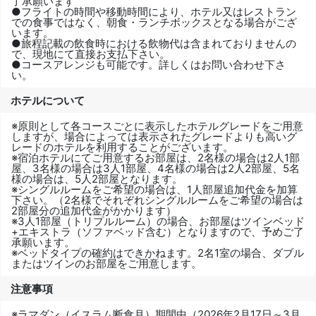
了承願います
●フライトの時間や移動時間により、ホテル又はレストラン
での食事ではなく、朝食・ランチボックスとなる場合がござ
います。
●旅程記載の飲食時における飲物代は含まれておりませんの
で、現地にて直接お支払下さい。
●コースアレンジも可能です。詳しくはお問い合わせ下さ
い。
ホテルについて
※原則として各コースごとに表示したホテルグレードをご用意
しますが、場合によっては表示されたグレードよりも高いグ
レードのホテルを利用することがございます。
※宿泊ホテルにてご用意するお部屋は、2名様の場合は2人1部
屋、3名様の場合は3人1部屋、4名様の場合は2人2部屋、5名
様の場合は、5人2部屋となります。
※シングルルームをご希望の場合は、1人部屋追加代金を加算
下さい。（2名様でそれぞれシングルルームをご希望の場合は
2部屋分の追加代金がかかります）
※3人1部屋（トリプルルーム）の場合、お部屋はツインベッド
+エキストラ（ソファベッド含む）となりますので、予めご了
承願います。
※ベッドタイプの確約はできかねます。2名1室の場合、ダブル
またはツインのお部屋をご用意します。
注意事項
※ラマダン（イスラム断食月）期間中（2026年2月17日～3月