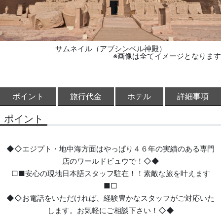
サムネイル（アブシンベル神殿）
※画像は全てイメージとなります
ポイント
旅行代金
ホテル
詳細事項
ポイント
◆◇エジプト・地中海方面はやっぱり４６年の実績のある専門
店のワールドビュウで！◇◆
□■安心の現地日本語スタッフ駐在！！素敵な旅を叶えます
■□
◆◇お電話をいただければ、経験豊かなスタッフがご対応いた
します。お気軽にご相談下さい！◇◆