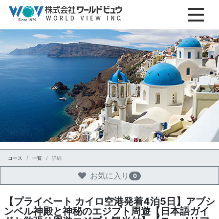
コース
一覧
詳細
お気に入り
0
【プライベート カイロ空港発着4泊5日】アブシ
ンベル神殿と神秘のエジプト周遊【日本語ガイ