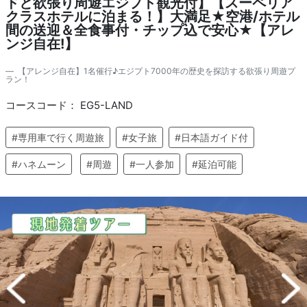
ドと欲張り周遊エジプト観光付】【スーペリア
クラスホテルに泊まる！】大満足★空港/ホテル
間の送迎＆全食事付・チップ込で安心★【アレ
ンジ自在!】
【アレンジ自在】1名催行♪エジプト7000年の歴史を探訪する欲張り周遊プ
ラン！
コースコード： EG5-LAND
#専用車で行く周遊旅
#女子旅
#日本語ガイド付
#ハネムーン
#周遊
#一人参加
#延泊可能