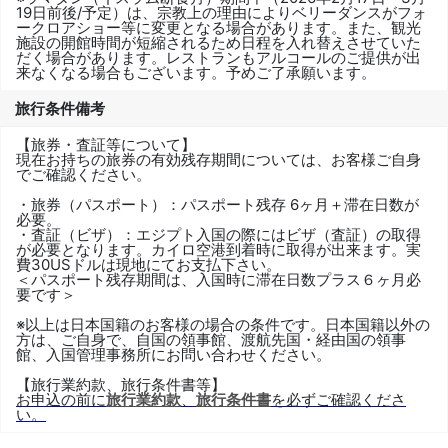
19日前後/予定）は、宗教上の理由によりベリーダンスがフォ
ークロアショー等に変更となる場合があります。また、観光
施設の開館時間が短縮されるため日程を入れ替えさせていた
だく場合があります。レストランもアルコールのご提供が出
来なくなる場合もございます。予めご了承願います。
旅行条件備考
【旅券・査証等について】
現在お持ちの旅券の有効残存期間については、お客様ご自身
でご確認ください。
・旅券（パスポート）：パスポート残存 6ヶ月＋滞在日数が
必要。
・査証（ビザ）：エジプト入国の際にはビザ（査証）の取得
が必要となります。カイロ空港到着時に取得が出来ます。実
費30USドルは現地にてお支払下さい。
＜パスポート残存期間は、入国時に滞在日数プラス６ヶ月必
要です＞
※以上は日本国籍のお客様の場合の条件です。日本国籍以外の
方は、ご自身で、自国の領事館、渡航先国・経由国の領事
館、入国管理事務所にお問い合わせください。
【旅行業約款、旅行条件書等】
お申込の前に
旅行業約款
、
旅行条件書
を必ずご確認くださ
い。