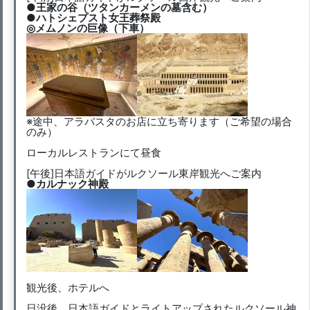
●王家の谷（ツタンカーメンの墓含む）
●ハトシェプスト女王葬祭殿
◎メムノンの巨像（下車）
※途中、アラバスタのお店に立ち寄ります（ご希望の場合
のみ）
ローカルレストランにて昼食
[午後]日本語ガイドがルクソール東岸観光へご案内
●カルナック神殿
観光後、ホテルへ
日没後、日本語ガイドとライトアップされたルクソール神