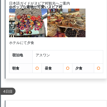
日本語ガイドがヌビア村観光へご案内
◎ポップな建物が可愛いヌビア村
ホテルにて夕食
宿泊地
アスワン
朝食
昼食
夕食
4日目