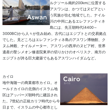
ルクソール南約200kmに位置する
アスワンは、かつてはヌビアとい
う民族が住む地域でした。ナイル
川の中州にあるエレファンティネ
島には、先王朝時代(4400～
3000BC)から人々が住み始め、古代にはエジプトとの交易拠点
でした。見どころはエレファンティネ島のアスワン博物館、ク
ヌム神殿、ナイルメーター、アスワンの西岸のヌビア村、世界
遺産の聖シメオン修道院東岸の切りかけのオベリスク、南方の
エジプトが誇る巨大建築でもあるアスワンハイダムなど。
カイロ
地中海随一の商業都市カイロ。オ
ールドカイロの北側のイスラム地
区はアッバーズ朝時代に建設され
た。7世紀の正統カリフ時代から今
日まで、イスラムの中心都市とし