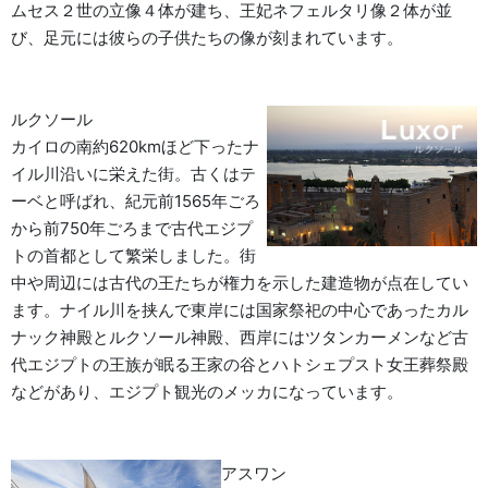
ムセス２世の立像４体が建ち、王妃ネフェルタリ像２体が並
び、足元には彼らの子供たちの像が刻まれています。
ルクソール
カイロの南約620kmほど下ったナ
イル川沿いに栄えた街。古くはテ
ーベと呼ばれ、紀元前1565年ごろ
から前750年ごろまで古代エジプ
トの首都として繁栄しました。街
中や周辺には古代の王たちが権力を示した建造物が点在してい
ます。ナイル川を挟んで東岸には国家祭祀の中心であったカル
ナック神殿とルクソール神殿、西岸にはツタンカーメンなど古
代エジプトの王族が眠る王家の谷とハトシェプスト女王葬祭殿
などがあり、エジプト観光のメッカになっています。
アスワン