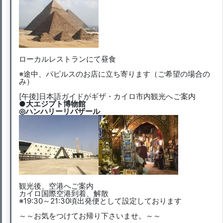
ローカルレストランにて昼食
※途中、パピルスのお店に立ち寄ります（ご希望の場合の
み）
[午後]日本語ガイドがギザ・カイロ市内観光へご案内
●大エジプト博物館
◎ハンハリーリバザール
観光後、空港へご案内
カイロ国際空港到着、解散
※19:30～21:30頃出発便として設定しております
～～お気をつけてお帰り下さいませ。～～