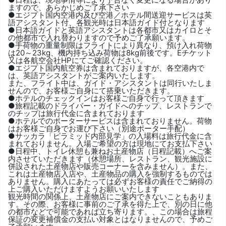
ますので、あらかじめご了承下さい
●エジプト国内空港内及び空港／ホテル間送迎サービスは英
語アシスタント付、各観光時は日本語ガイド付となります
●日本語ガイドと英語アシスタントは各都市又はカイロとそ
の他都市で入れ替わりますので予めご了承願います。
●手荷物の重量制限はフライトにより異なり、預け入れ荷物
は20～23kg、機内持ち込み荷物は8kg前後です。Eチケット
又は各航空会社HPにてご確認ください。
●エジプト国内航空券は含まれておりますが、各空港内で
は、英語アシスタントがご案内いたします。
また、フライト中は、ガイド・アシスタントは同行いたしま
せんので、お客様ご自身にて搭乗いただきます。
●ホテルのチェックインはお客様ご自身で行って頂きます
●旅程記載のドライバー・ガイドへのチップ、レストランで
のチップは旅行代金に含まれております
●ホテルでのポーターサービスは含まれておりません。荷物
はお客様ご自身でお運び下さい（別途ポーター手配）
●サッカラ「ピラミッド内部見学」の入場料は旅行代金に含
まれておりません。入場ご希望の方は現地にてお支払下さい
●日程中、トイレ休憩も兼ねお土産物店（日程記載）へご案
内させていただきます（休憩場所、レストラン、観光施設に
併設された土産物店や販売コーナーを含みません）。また、
これは土産物店入店や、土産物品の購入を強制するものでは
ありません。購入にあたっては必ずお客様の責任でご納得の
上ご購入いただけますようお願いいたします
観光時間の関係上、土産物店にご案内できないこともありま
す。その際、お客様に事前のご了承を得た上で、別の日に他
の都市などで可能であれば立ち寄ります。、この場合は旅程
保証の変更補償金の支払い対象とはなりませんので、予めご