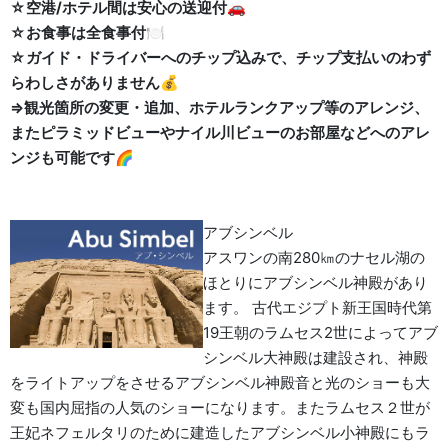
☆空港/ホテル間は安心の送迎付🚗
☆お食事は全食事付🍽️
☆ガイド・ドライバーへのチップ込みで、チップ支払いのわず
らわしさがありません💰
⇒観光箇所の変更・追加、ホテルランクアップ等のアレンジ、
またピラミッドビューやナイル川ビューのお部屋などへのアレ
ンジも可能です🌈
アブシンベル
アスワンの南280㎞のナセル湖の
ほとりにアブシンベル神殿があり
ます。 古代エジプト新王国時代第
19王朝のラムセス2世によってアブ
シンベル大神殿は建設され、神殿
をライトアップをさせるアブシンベル神殿音と光のショーも大
変も国内屈指の人気のショーになります。またラムセス２世が
王妃ネフェルタリのために建造したアブシンベル小神殿にもラ