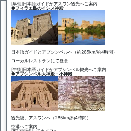
[早朝]日本語ガイドがアスワン観光へご案内
●フィラエ島のイシス神殿
日本語ガイドとアブシンベルへ（約285km/約4時間）
ローカルレストランにて昼食
[午後]日本語ガイドがアブシンベル観光へご案内
●アブシンベル大神殿・小神殿
観光後、アスワンへ（285km/約4時間）
空港へご案内
[夜]国内線にてカイロへ