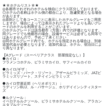
★☆ホテルリスト☆★
◎各都市それぞれのホテルを独自にクラス区分しております。
◎ホテルの名称はホテル側の都合により、急遽変更となる場合
があります。
◎原則として各コースごとに表示したホテルグレードをご用意
しますが、場合によっては表示されたグレードよりも高いグレ
ードのホテルを利用することがございます。
◎ホテルグレードは該当都市（方面）内での評価となります。
同グレードでも他都市の場合、設備サービスは必ずしも同等で
はありませんので、予めご了承ください
◎同ホテルグレード内でも、ホテルを指定される場合は、別途
追加代金が必要となります。追加代金は、ホテル、宿泊日によ
り異なります。
【Aグレード（スーペリアクラス 部屋指定なし）】
●カイロ：
フラメンコホテル、ピラミサカイロ、サフィールカイロ
●カイロ/ギザ：
ピラミッズ・パーク・リゾート、アザールピラミッズ、JAZピ
ラミッズリゾート、ステイインピラミッズ
●カイロ空港近郊（ヘリオポリス）：
ラディソンBLU、ル・パサージュ、ホリデイインシティスター
ズ
●ルクソール：
イベロテルルクソール、ピラミサホテルルクソール、アラカン
エタブルクソール