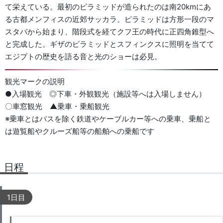
て栄えている。最初のピラミッドが造られたのは南20kmにあ
る古都メンフィスの近郊サッカラ。ピラミッドは方形一段のマ
スタバから始まり、階段式を経てクフ王の時代に正四角錐型へ
と完成した。ギザのピラミッドとスフィンクスに照明を当てて
エジプトの歴史を語る音と光のショーは必見。
観光マークの説明
●入場観光 ◎下車・外観観光（施設等へは入場しません）
〇車窓観光 ▲乗車・乗船観光
※乗車とはバスを除く鉄道やケーブルカー等への乗車、乗船と
は遊覧船やクルーズ船等の船舶への乗船です
日程
1日目