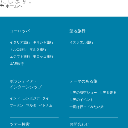
たします。
ホームへ
ヨーロッパ
聖地旅行
イタリア旅行
ギリシャ旅行
イスラエル旅行
トルコ旅行
マルタ旅行
エジプト旅行
モロッコ旅行
UAE旅行
ボランティア・
テーマのある旅
インターンシップ
世界の航空ショー
世界を走る
インド
カンボジア
タイ
世界のイベント
ブータン
マルタ
ベトナム
一度は行ってみたい旅
ツアー検索
お問合わせ